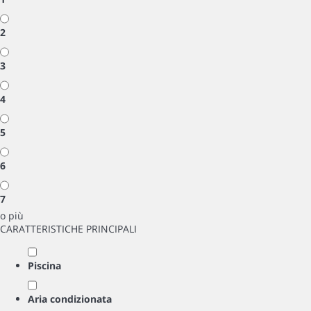
2
3
4
5
6
7
o più
CARATTERISTICHE PRINCIPALI
Piscina
Aria condizionata