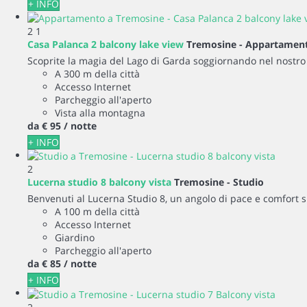
+ INFO
2
1
Casa Palanca 2 balcony lake view
Tremosine -
Appartamen
Scoprite la magia del Lago di Garda soggiornando nel nostro
A 300 m della città
Accesso Internet
Parcheggio all'aperto
Vista alla montagna
da
€ 95
/ notte
+ INFO
2
Lucerna studio 8 balcony vista
Tremosine -
Studio
Benvenuti al Lucerna Studio 8, un angolo di pace e comfort si
A 100 m della città
Accesso Internet
Giardino
Parcheggio all'aperto
da
€ 85
/ notte
+ INFO