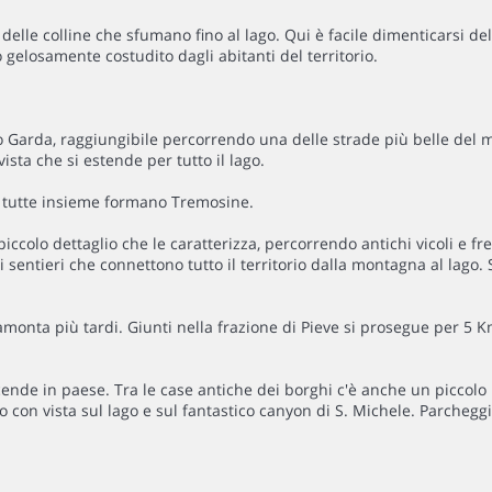
elle colline che sfumano fino al lago. Qui è facile dimenticarsi de
gelosamente costudito dagli abitanti del territorio.
to Garda, raggiungibile percorrendo una delle strade più belle del
ista che si estende per tutto il lago.
he tutte insieme formano Tremosine.
iccolo dettaglio che le caratterizza, percorrendo antichi vicoli e fre
 sentieri che connettono tutto il territorio dalla montagna al lago.
tramonta più tardi. Giunti nella frazione di Pieve si prosegue per 
 scende in paese. Tra le case antiche dei borghi c'è anche un piccol
no con vista sul lago e sul fantastico canyon di S. Michele. Parcheg