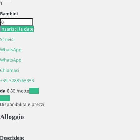
1
Bambini
Inserisci le date
Scrivici
WhatsApp
WhatsApp
Chiamaci
+39-3288765353
da
€ 80
/notte
Date
Date
Disponibilità e prezzi
Alloggio
Descrizione