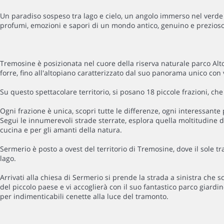
Un paradiso sospeso tra lago e cielo, un angolo immerso nel verde d
profumi, emozioni e sapori di un mondo antico, genuino e prezioso 
Tremosine è posizionata nel cuore della riserva naturale parco Al
forre, fino all'altopiano caratterizzato dal suo panorama unico con v
Su questo spettacolare territorio, si posano 18 piccole frazioni, c
Ogni frazione è unica, scopri tutte le differenze, ogni interessante p
Segui le innumerevoli strade sterrate, esplora quella moltitudine di
cucina e per gli amanti della natura.
Sermerio è posto a ovest del territorio di Tremosine, dove il sole 
lago.
Arrivati alla chiesa di Sermerio si prende la strada a sinistra che
del piccolo paese e vi accoglierà con il suo fantastico parco giardi
per indimenticabili cenette alla luce del tramonto.