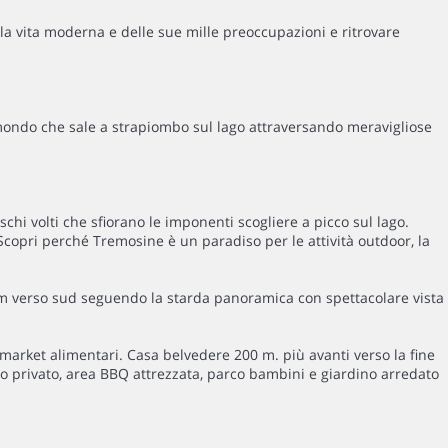
lla vita moderna e delle sue mille preoccupazioni e ritrovare
 mondo che sale a strapiombo sul lago attraversando meravigliose
schi volti che sfiorano le imponenti scogliere a picco sul lago.
 Scopri perché Tremosine è un paradiso per le attività outdoor, la
5 Km verso sud seguendo la starda panoramica con spettacolare vista
o market alimentari. Casa belvedere 200 m. più avanti verso la fine
gio privato, area BBQ attrezzata, parco bambini e giardino arredato