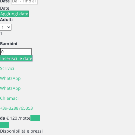
Date
Date
Aggiungi date
Adulti
1
Bambini
Inserisci le date
Scrivici
WhatsApp
WhatsApp
Chiamaci
+39-3288765353
da
€ 120
/notte
Date
Date
Disponibilità e prezzi