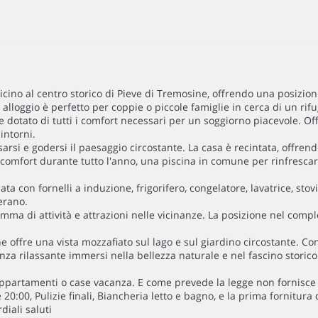
vicino al centro storico di Pieve di Tremosine, offrendo una posizi
alloggio è perfetto per coppie o piccole famiglie in cerca di un rifu
 dotato di tutti i comfort necessari per un soggiorno piacevole. Off
intorni.
sarsi e godersi il paesaggio circostante. La casa è recintata, offrend
l comfort durante tutto l'anno, una piscina in comune per rinfrescar
 con fornelli a induzione, frigorifero, congelatore, lavatrice, stovi
erano.
amma di attività e attrazioni nelle vicinanze. La posizione nel compl
offre una vista mozzafiato sul lago e sul giardino circostante. Con 
za rilassante immersi nella bellezza naturale e nel fascino storico
i appartamenti o case vacanza. E come prevede la legge non fornisce a
 20:00, Pulizie finali, Biancheria letto e bagno, e la prima fornitura
diali saluti