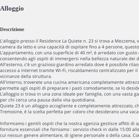
Alloggio
Descrizione
L'alloggio presso il Residence La Quiete n. 23 si trova a Mezzema, 
camera da letto e una capacità di ospitare fino a 4 persone, questo 
L'appartamento, con una superficie di 40 m², è arredato con gusto e
consentendo agli ospiti di immergersi nella bellezza naturale dei d
All'esterno, c'è un grazioso giardino arredato dove è possibile rilas
accesso a internet tramite Wi-Fi, riscaldamento centralizzato per i
vicinanze della struttura.
All'interno, troverete una cucina americana completamente attrezzata
permette agli ospiti di preparare i pasti comodamente, se lo desid
L'alloggio si trova in una zona ideale per famiglie, con una vasta g
per chi cerca una pausa dalla vita quotidiana.
Quiete 23 è un alloggio accogliente e completamente attrezzato, che 
Tremosine, è la scelta perfetta per coloro che desiderano una vacan
Informiamo i gentili ospiti che la nostra agenzia gestisce affitti d
forniture essenziali che forniamo : servizio check in dalle 15:00 alle
cui nessun genere alimentare, di igiene personale o della casa. Cor