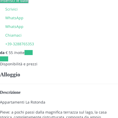
Inserisci le date
Scrivici
WhatsApp
WhatsApp
Chiamaci
+39-3288765353
da
€ 55
/notte
Date
Date
Disponibilità e prezzi
Alloggio
Descrizione
Appartamenti La Rotonda
Pieve: a pochi passi dalla magnifica terrazza sul lago, la casa
storica, completamente ristrutturata, composta da ampio