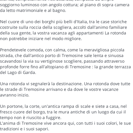
soggiorno luminoso con angolo cottura; al piano di sopra camera
da letto matrimoniale e al bagno.
Nel cuore di uno dei borghi più belli d'Italia, tra le case storiche
costruite sulla roccia della scogliera, accolti dall'animo familiare
della sua gente, la vostra vacanza agli appartamenti La rotonda
non potrebbe iniziare nel modo migliore.
Prendetevele comoda, con calma, come la meravigliosa piccola
strada, che dall'antico porto di Tremosine sale lenta e sinuosa
scavandosi la via su vertiginose scogliere, passando attraverso
profonde forre fino all'altopiano di Tremosine : la grande terrazza
del Lago di Garda.
Una rotonda vi segnalerà la destinazione. Una rotonda dove tutte
le strade di Tremosine arrivano e da dove le vostre vacanze
avranno inizio.
Un portone, la corte, un'antica rampa di scale e siete a casa, nel
fresco cuore del borgo, tra le mura antiche di un luogo da cui il
tempo non è riuscito a fuggire.
L'anima di Tremosine vive ancora qui, con tutti i suoi colori, le sue
tradizioni e i suoi sapori.