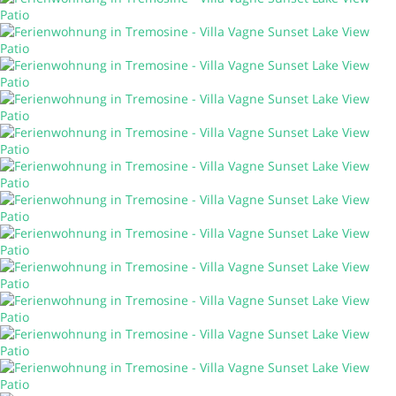
Deutsch
Währung
:
EUR