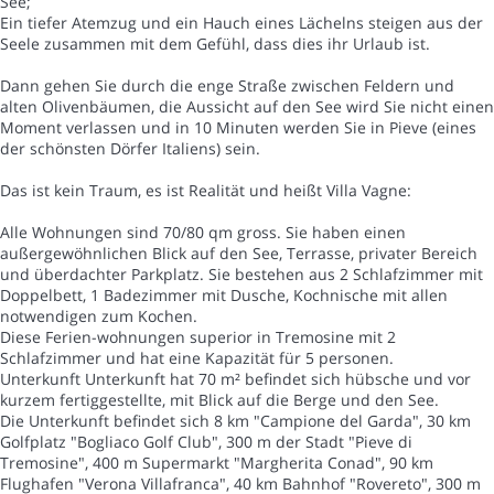
See;
Ein tiefer Atemzug und ein Hauch eines Lächelns steigen aus der
Seele zusammen mit dem Gefühl, dass dies ihr Urlaub ist.
Dann gehen Sie durch die enge Straße zwischen Feldern und
alten Olivenbäumen, die Aussicht auf den See wird Sie nicht einen
Moment verlassen und in 10 Minuten werden Sie in Pieve (eines
der schönsten Dörfer Italiens) sein.
Das ist kein Traum, es ist Realität und heißt Villa Vagne:
Alle Wohnungen sind 70/80 qm gross. Sie haben einen
außergewöhnlichen Blick auf den See, Terrasse, privater Bereich
und überdachter Parkplatz. Sie bestehen aus 2 Schlafzimmer mit
Doppelbett, 1 Badezimmer mit Dusche, Kochnische mit allen
notwendigen zum Kochen.
Diese Ferien-wohnungen superior in Tremosine mit 2
Schlafzimmer und hat eine Kapazität für 5 personen.
Unterkunft Unterkunft hat 70 m² befindet sich hübsche und vor
kurzem fertiggestellte, mit Blick auf die Berge und den See.
Die Unterkunft befindet sich 8 km "Campione del Garda", 30 km
Golfplatz "Bogliaco Golf Club", 300 m der Stadt "Pieve di
Tremosine", 400 m Supermarkt "Margherita Conad", 90 km
Flughafen "Verona Villafranca", 40 km Bahnhof "Rovereto", 300 m