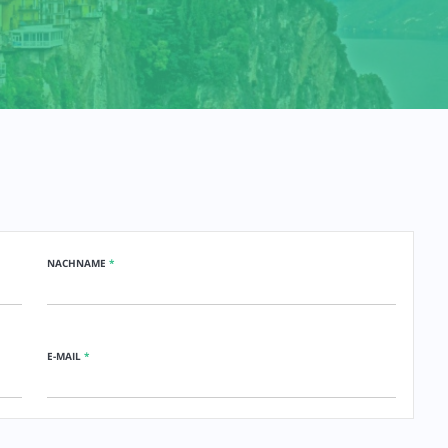
NACHNAME
*
E-MAIL
*